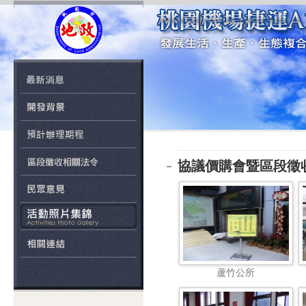
協議價購會暨區段徵收公
蘆竹公所