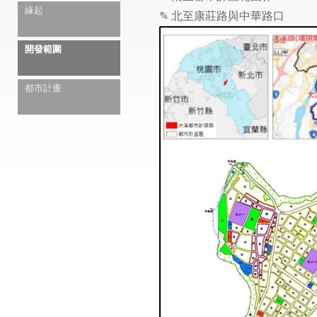
緣起
✎ 北至康莊路與中華路口
開發範圍
都市計畫