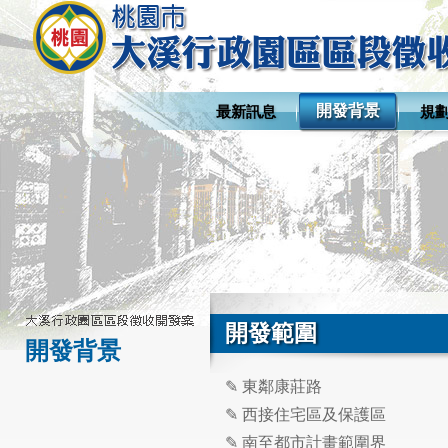
開發背景
最新訊息
規
開發範圍
開發背景
✎ 東鄰康莊路
✎ 西接住宅區及保護區
✎ 南至都市計畫範圍界