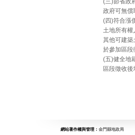
(三)節省政
政府可無償
(四)符合
土地所有權
其他可建築
於參加區段
(五)健全地
區段徵收後
網站著作權與管理：
金門縣地政局