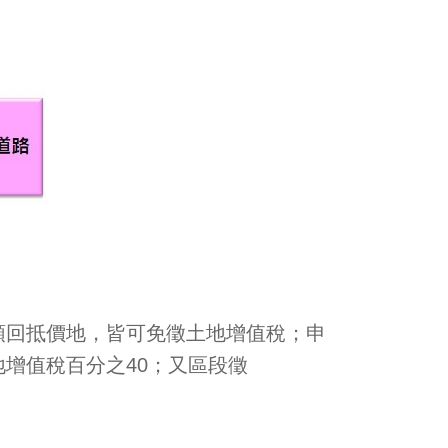
領回抵價地，皆可免徵土地增值稅；申
增值稅百分之40；又區段徵