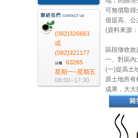
地，則辦理
可無償取得
值提高、公
(資料來源
(082)326663
或
區段徵收效
(082)321177
一、對區內
63265
分機
(一)提高土
星期一~星期五
原土地所有
08:00~17:30
成果，大大