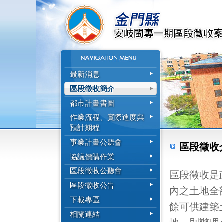
最新消息
區段徵收簡介
都市計畫書圖
作業流程、實際進度與
預計期程
事業計畫公聽會
區段徵收
協議價購作業
區段徵收公聽會
區段徵收是
區段徵收公告
內之土地全
下載專區
餘可供建築
相關連結