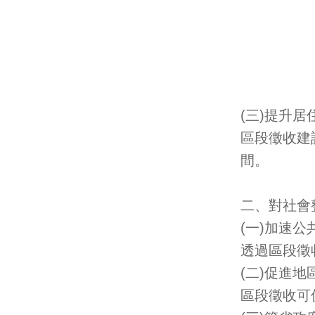
(三)提升居
區段徵收建
間。
二、對社會
(一)加速公
透過區段徵
(二)促進地
區段徵收可