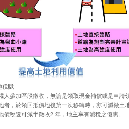
地稅賦
權人參加區段徵收，無論是領取現金補償或是申請
地者，於領回抵價地後第一次移轉時，亦可減徵土地
地價稅還可減半徵收2 年，地主享有減稅之優惠。