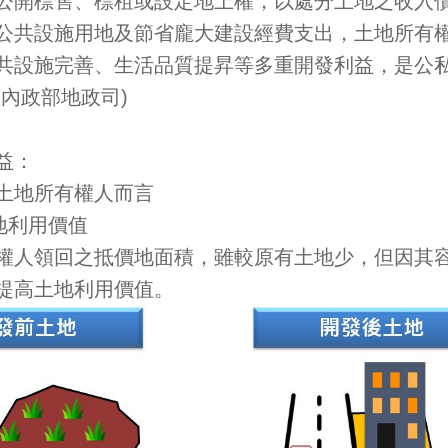
公開標售、標租或設定地上權，以處分土地之收入
公共設施用地及節省龐大建設經費支出，土地所有
共設施完善、生活品質提昇等多重開發利益，是
：內政部地政司)
益：
土地所有權人而言
地利用價值
權人領回之抵價地面積，雖較原有土地少，但因其
提高土地利用價值。