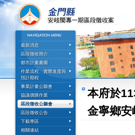
最新消息
區段徵收簡介
都市計畫書圖
作業流程、實際進度與
預計期程
事業計畫公聽會
本府於11
協議價購作業
區段徵收公聽會
金寧鄉安
區段徵收公告
下載專區
相關連結